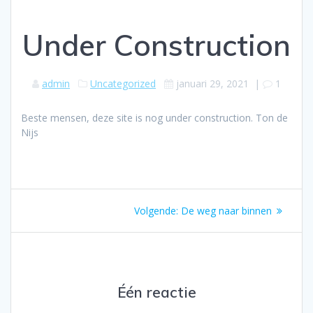
Under Construction
admin
Uncategorized
januari 29, 2021
|
1
Beste mensen, deze site is nog under construction. Ton de
Nijs
Bericht
Volgend
Volgende:
De weg naar binnen
navigatie
bericht:
Één reactie