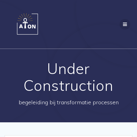
Ga
naar
de
inhoud
Under
Construction
begeleiding bij transformatie processen